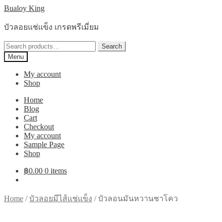
Skip
Skip
Bualoy King
to
to
navigation
content
บัวลอยแช่เเข็ง เกรดพรีเมี่ยม
Search
Search
for:
Menu
My account
Shop
Home
Blog
Cart
Checkout
My account
Sample Page
Shop
฿
0.00
0 items
Home
/
บัวลอยมีไส้แช่แข็ง
/
บัวลอนมันหวานชาโคว